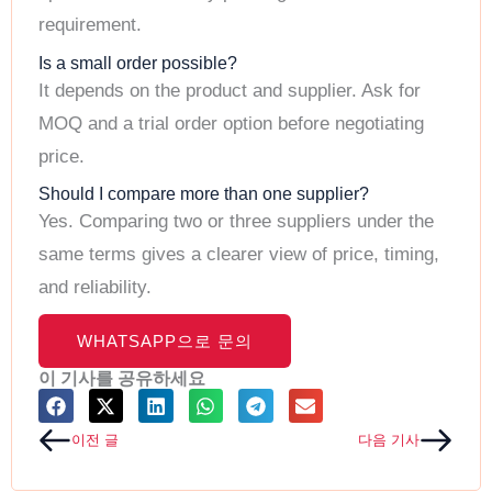
requirement.
Is a small order possible?
It depends on the product and supplier. Ask for
MOQ and a trial order option before negotiating
price.
Should I compare more than one supplier?
Yes. Comparing two or three suppliers under the
same terms gives a clearer view of price, timing,
and reliability.
WHATSAPP으로 문의
이 기사를 공유하세요
Prev
Next
이전 글
다음 기사