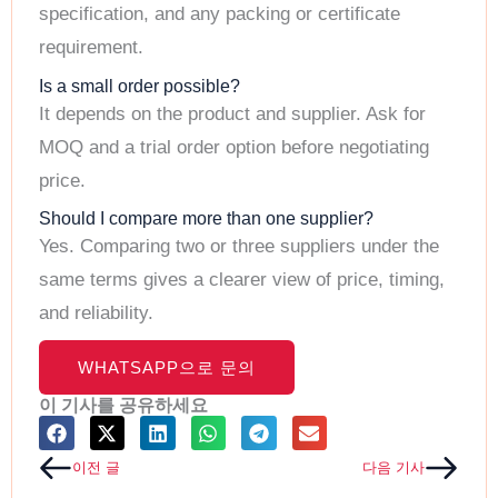
specification, and any packing or certificate
requirement.
Is a small order possible?
It depends on the product and supplier. Ask for
MOQ and a trial order option before negotiating
price.
Should I compare more than one supplier?
Yes. Comparing two or three suppliers under the
same terms gives a clearer view of price, timing,
and reliability.
WHATSAPP으로 문의
이 기사를 공유하세요
Prev
Next
이전 글
다음 기사