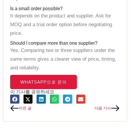
Is a small order possible?
It depends on the product and supplier. Ask for
MOQ and a trial order option before negotiating
price.
Should I compare more than one supplier?
Yes. Comparing two or three suppliers under the
same terms gives a clearer view of price, timing,
and reliability.
WHATSAPP으로 문의
이 기사를 공유하세요
Prev
Next
이전 글
다음 기사