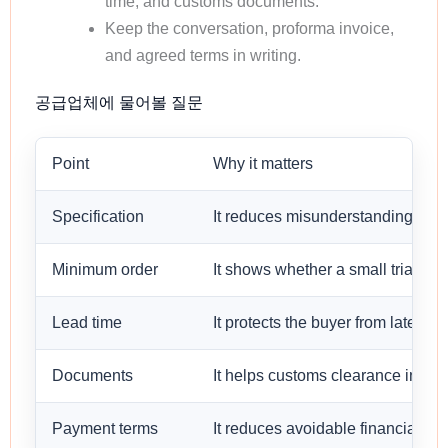
time, and customs documents.
Keep the conversation, proforma invoice,
and agreed terms in writing.
공급업체에 물어볼 질문
Point
Why it matters
Specification
It reduces misunderstanding befo
Minimum order
It shows whether a small trial orde
Lead time
It protects the buyer from late sh
Documents
It helps customs clearance in the 
Payment terms
It reduces avoidable financial risk