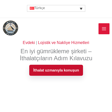
İçeriğe
Türkçe
atla
Evdeki
|
Lojistik ve Nakliye Hizmetleri
En iyi gümrükleme şirketi –
İthalatçıların Adım Kılavuzu
İthalat uzmanıyla konuşun