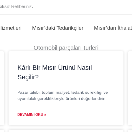
siksiz Rehberiniz.
Hizmetleri
Mısır’daki Tedarikçiler
Mısır’dan İthala
Otomobil parçaları türleri
Sayfa
Sayfa
Sayfa
Sayfa
Kârlı Bir Mısır Ürünü Nasıl
Seçilir?
Pazar talebi, toplam maliyet, tedarik sürekliliği ve
uyumluluk gereklilikleriyle ürünleri değerlendirin.
DEVAMINI OKU »