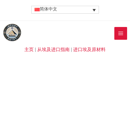
跳
简体中文
至
内
容
主页
|
从埃及进口指南
|
进口埃及原材料