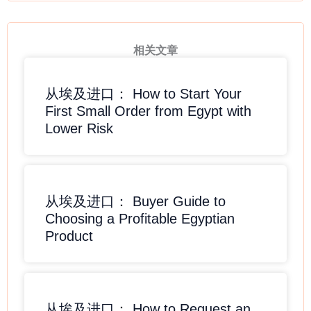
相关文章
从埃及进口： How to Start Your
First Small Order from Egypt with
Lower Risk
从埃及进口： Buyer Guide to
Choosing a Profitable Egyptian
Product
从埃及进口： How to Request an