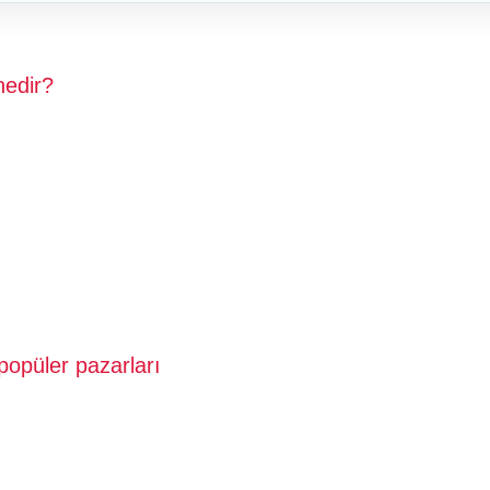
nedir?
opüler pazarları