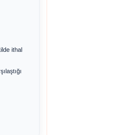
lde ithal
şılaştığı