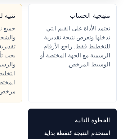
منهجية الحساب
تنبيه 
تعتمد الأداة على القيم التي
جميع ن
تدخلها وتعرض نتيجة تقديرية
والشحن 
للتخطيط فقط. راجع الأرقام
تقديري
الرسمية مع الجهة المختصة أو
يجب تأك
الوسيط المرخص.
والرسو
التخلي
المختص
مرخص أ
الخطوة التالية
استخدم النتيجة كنقطة بداية