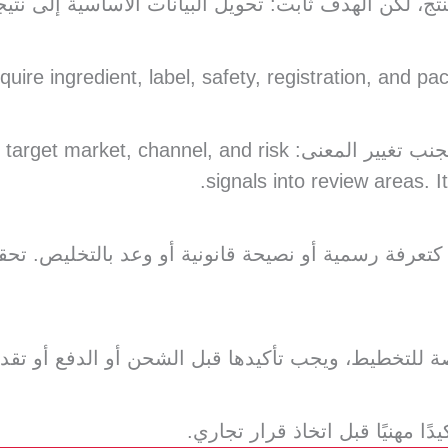
 لكن الهدف ثابت: تحويل البيانات الأساسية إلى نتي
تم الحفاظ على المنطق أو المعادلة كما هي لتجنب تغيير المعنى:
signals into review areas. I
تعرفة رسمية أو نصيحة قانونية أو وعد بالتخليص. تحقق
صة للتخطيط، ويجب تأكيدها قبل الشحن أو الدفع أو تق
ا مهنيًا قبل اتخاذ قرار تجاري.