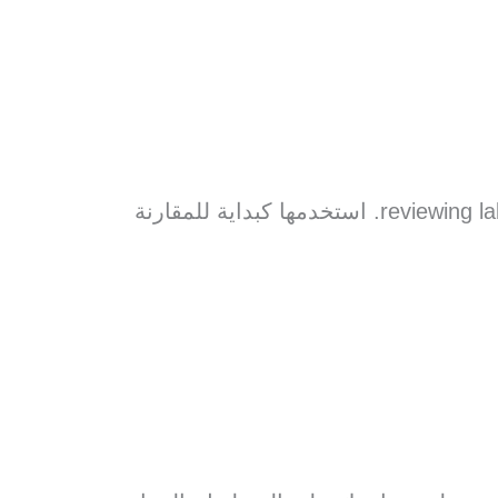
تساعدك الأداة على مراجعة reviewing labeling, certificates, testing, safety, packaging, and authority checks. استخدمها كبداية للمقارنة