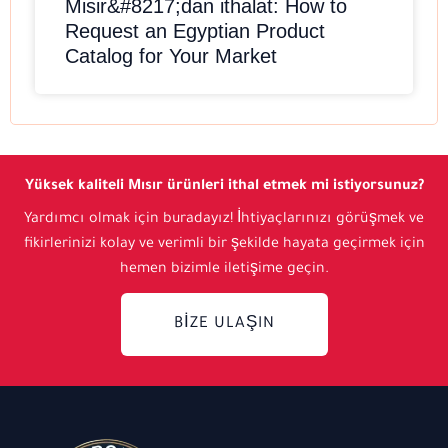
Misir&#8217;dan ithalat: How to
Request an Egyptian Product
Catalog for Your Market
Yüksek kaliteli Mısır ürünleri ithal etmek mi istiyorsunuz?
Yardımcı olmak için buradayız! İhtiyaçlarınızı görüşmek ve
fikirlerinizi kolay ve verimli bir şekilde hayata geçirmek için
hemen bizimle iletişime geçin.
BIZE ULAŞIN