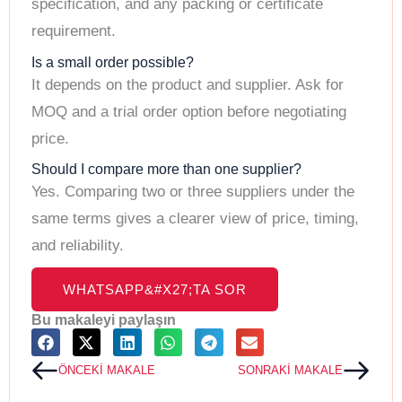
specification, and any packing or certificate
requirement.
Is a small order possible?
It depends on the product and supplier. Ask for
MOQ and a trial order option before negotiating
price.
Should I compare more than one supplier?
Yes. Comparing two or three suppliers under the
same terms gives a clearer view of price, timing,
and reliability.
WHATSAPP&#X27;TA SOR
Bu makaleyi paylaşın
Prev
Next
ÖNCEKI MAKALE
SONRAKI MAKALE