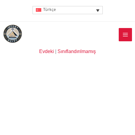
İçeriğe
Türkçe
atla
Evdeki
|
Sınıflandırılmamış