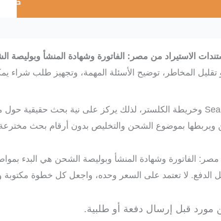
ندات الاستيراد من مصر: الفاتورة وشهادة المنشأ وبوليصة ا
قليل المخاطر، توضيح الأسئلة المهمة، وتجهيز طلب شراء يمك
يعتمد ترتيب هذا المقال على بيانات Search Console وخريطة الكلستر، لذلك يركز على نية بحث ح
ن ويربطها بموضوع الشحن والتخليص بدون أرقام بحث مخترعة.
مصر: الفاتورة وشهادة المنشأ وبوليصة الشحن هي البدء بموا
الدفع. لا تعتمد على السعر وحده، واجعل كل خطوة مكتوبة وق
 مورد قبل إرسال دفعة أو طلبية.