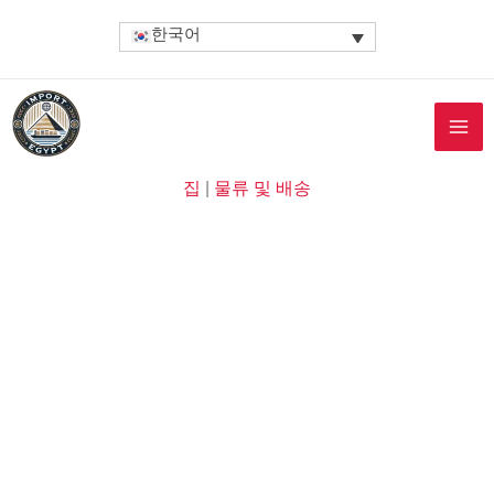
콘
한국어
텐
츠
로
건
너
뛰
집
|
물류 및 배송
기