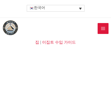
콘
한국어
텐
츠
로
건
너
뛰
집
|
이집트 수입 가이드
기