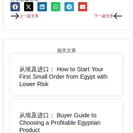
Prev
Next
上一篇文章
下一篇文章
相关文章
从埃及进口： How to Start Your
First Small Order from Egypt with
Lower Risk
从埃及进口： Buyer Guide to
Choosing a Profitable Egyptian
Product