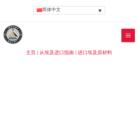
跳
简体中文
至
内
容
主页
|
从埃及进口指南
|
进口埃及原材料