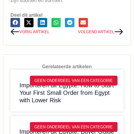
zijn soorten en vormen.
Deel dit artikel
Vorige
Volg
VORIG ARTIKEL
VOLGEND ARTIKEL
Gerelateerde artikelen
GEEN ONDERDEEL VAN EEN CATEGORIE
Importeren uit Egypte: How to Start
Your First Small Order from Egypt
with Lower Risk
GEEN ONDERDEEL VAN EEN CATEGORIE
Importeren uit Egypte: Buyer Guide