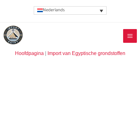
Ga
Nederlands
naar
de
inhoud
Hoofdpagina
|
Import van Egyptische grondstoffen