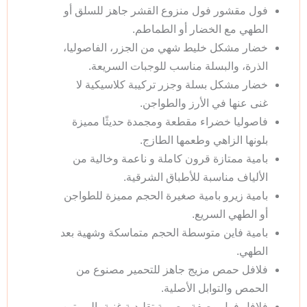
فول مقشور فول منزوع القشر جاهز للسلق أو
الطهي مع الخضار أو الطماطم.
خضار مشكل خليط شهي من الجزر، الفاصوليا،
الذرة، والبسلة مناسب للوجبات السريعة.
خضار مشكل بسلة وجزر تركيبة كلاسيكية لا
غنى عنها في الأرز والطواجن.
فاصوليا خضراء مقطعة ومجمدة حديثًا مميزة
بلونها الزاهي وطعمها الطازج.
بامية ممتازة قرون كاملة و ناعمة وخالية من
الألياف مناسبة للأطباق الشرقية.
بامية زيرو بامية صغيرة الحجم مميزة للطواجن
أو الطهي السريع.
بامية فاين متوسطة الحجم متماسكة وشهية بعد
الطهي.
فلافل حمص مزيج جاهز للتحمير مصنوع من
الحمص والتوابل الأصلية.
فلافل فول وصفة مصرية تقليدية غنية بالبروتين