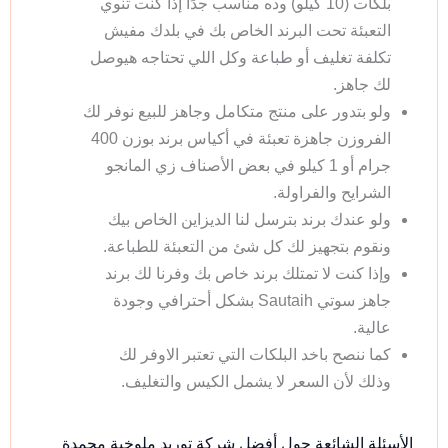
بلكات (10 كيلو) وده مناسب جدًا إذا كنت تنوي
التعبئة تحت البرند الخاص بك في بلدك مفيش
تكلفة تغليف أو طباعة وكل اللي تحتاجه هيوصل
لك جاهز.
ولو بتدور على منتج متكامل وجاهز للبيع نوفر لك
الفروزن جاهزة تعبئة في أكياس برند بوزن 400
جرام أو 1 كيلو في بعض الأصناف زي المانجو
الشرايح والفراولة.
ولو عندك برند بترسل لنا الديزاين الخاص بيك
ونقوم بتجهيز لك كل شئ من التعبئة للطباعة.
وإذا كنت لا تمتلك برند خاص بك وفرنا لك برند
جاهز سوتي Sautaih بشكل أحترافي وجودة
عالية.
كما ننصح باخد البلكات التي تعتبر الاوفر لك
وذلك لأن السعر لا يشمل الكيس والتغليف.
الأسئلة الشائعة حول أفضل شركة توريد ملوخية مجمدة