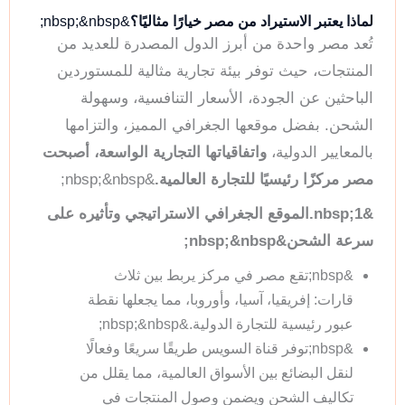
لماذا يعتبر الاستيراد من مصر خيارًا مثاليًا؟
&nbsp;&nbsp;
تُعد مصر واحدة من أبرز الدول المصدرة للعديد من
المنتجات، حيث توفر بيئة تجارية مثالية للمستوردين
الباحثين عن الجودة، الأسعار التنافسية، وسهولة
الشحن. بفضل موقعها الجغرافي المميز، والتزامها
بالمعايير الدولية،
واتفاقياتها التجارية الواسعة، أصبحت
مصر مركزًا رئيسيًا للتجارة العالمية.
&nbsp;&nbsp;
&nbsp;1.الموقع الجغرافي الاستراتيجي وتأثيره على
سرعة الشحن&nbsp;&nbsp;
&nbsp;تقع مصر في مركز يربط بين ثلاث
قارات: إفريقيا، آسيا، وأوروبا، مما يجعلها نقطة
عبور رئيسية للتجارة الدولية.&nbsp;&nbsp;
&nbsp;توفر قناة السويس طريقًا سريعًا وفعالًا
لنقل البضائع بين الأسواق العالمية، مما يقلل من
تكاليف الشحن ويضمن وصول المنتجات في