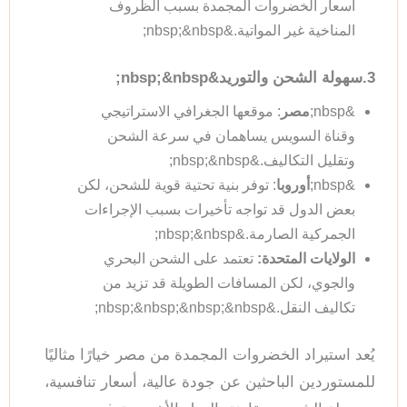
أسعار الخضروات المجمدة بسبب الظروف
المناخية غير المواتية.&nbsp;&nbsp;
3.سهولة الشحن والتوريد&nbsp;&nbsp;
&nbsp;
مصر
: موقعها الجغرافي الاستراتيجي
وقناة السويس يساهمان في سرعة الشحن
وتقليل التكاليف.&nbsp;&nbsp;
&nbsp;
أوروبا
: توفر بنية تحتية قوية للشحن، لكن
بعض الدول قد تواجه تأخيرات بسبب الإجراءات
الجمركية الصارمة.&nbsp;&nbsp;
الولايات المتحدة:
تعتمد على الشحن البحري
والجوي، لكن المسافات الطويلة قد تزيد من
تكاليف النقل.&nbsp;&nbsp;&nbsp;&nbsp;
يُعد استيراد الخضروات المجمدة من مصر خيارًا مثاليًا
للمستوردين الباحثين عن جودة عالية، أسعار تنافسية،