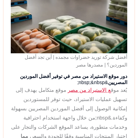
أفضل شركة توريد خضراوات مجمده | أين تجد أفضل
الموردين؟ | مصدرها مصر
دور موقع الاستيراد من مصر في توفير أفضل الموردين
المصريين
&nbsp;&nbsp;
يُعد موق
ع الاستيراد من مصر
موقع متكامل يهدف إلى
تسهيل عمليات الاستيراد، حيث توفر للمستوردين
إمكانية الوصول إلى أفضل الموردين المصريين بسهولة
وكفاءة.&nbsp;من خلال واجهة استخدام احترافية
وخدمات متطورة، يساعد الموقع الشركات والتجار على
اختيار المنتجات المناسبة وفقًا للجودة والسعر،
مما