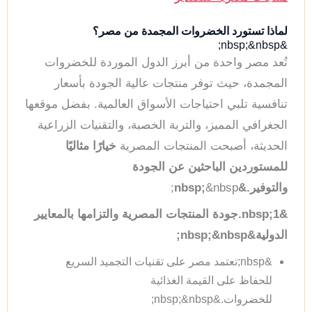
لماذا تستورد الخضروات المجمدة من مصر؟
&nbsp;&nbsp;
تُعد مصر واحدة من أبرز الدول الموردة للخضروات
المجمدة، حيث توفر منتجات عالية الجودة بأسعار
تنافسية تلبي احتياجات الأسواق العالمية. بفضل موقعها
الجغرافي المميز، والتربة الخصبة، والتقنيات الزراعية
الحديثة، أصبحت المنتجات المصرية
خيارًا مثاليًا
للمستوردين الباحثين عن الجودة
والتوفير.&nbsp;
&nbsp;
&nbsp;1.جودة المنتجات المصرية والتزامها بالمعايير
الدولية&nbsp;&nbsp;
&nbsp;تعتمد مصر على تقنيات التجميد السريع
للحفاظ على القيمة الغذائية
للخضروات.&nbsp;&nbsp;