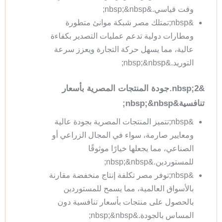
وقت قياسي.&nbsp;&nbsp;
&nbsp;تمتلك مصر شبكة موانئ متطورة
ومطارات دولية تدعم عمليات التصدير بكفاءة
عالية، مما يسهل حركة التجارة ويعزز سرعة
التوريد.&nbsp;&nbsp;
&nbsp;2.جودة المنتجات المصرية بأسعار
تنافسية&nbsp;&nbsp;
&nbsp;تتميز المنتجات المصرية بجودة عالية
ومعايير صارمة، سواء في المجال الزراعي أو
الصناعي، مما يجعلها خيارًا موثوقًا
للمستوردين.&nbsp;&nbsp;
&nbsp;توفر مصر تكلفة إنتاج منخفضة مقارنة
بالأسواق العالمية، مما يسمح للمستوردين
بالحصول على منتجات بأسعار تنافسية دون
المساس بالجودة.&nbsp;&nbsp;