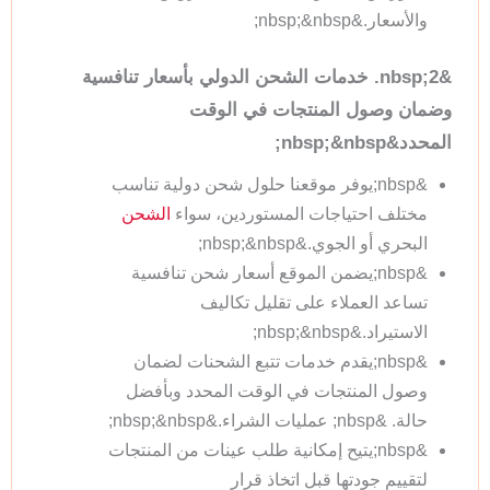
والأسعار.&nbsp;&nbsp;
&nbsp;2. خدمات الشحن الدولي بأسعار تنافسية
وضمان وصول المنتجات في الوقت
المحدد&nbsp;&nbsp;
&nbsp;يوفر موقعنا حلول شحن دولية تناسب
مختلف احتياجات المستوردين، سواء
الشحن
البحري أو الجوي.&nbsp;&nbsp;
&nbsp;يضمن الموقع أسعار شحن تنافسية
تساعد العملاء على تقليل تكاليف
الاستيراد.&nbsp;&nbsp;
&nbsp;يقدم خدمات تتبع الشحنات لضمان
وصول المنتجات في الوقت المحدد وبأفضل
حالة. &nbsp; عمليات الشراء.&nbsp;&nbsp;
&nbsp;يتيح إمكانية طلب عينات من المنتجات
لتقييم جودتها قبل اتخاذ قرار