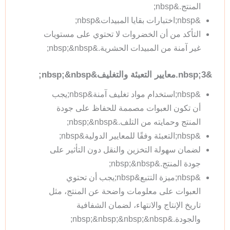
المنتج.&nbsp;
&nbsp;اختبارات بقايا المبيدات&nbsp;
التأكد من أن الخضروات لا تحتوي على مستويات
غير آمنة من المبيدات الحشرية.&nbsp;&nbsp;
&nbsp;3.معايير التعبئة والتغليف&nbsp;&nbsp;
&nbsp;استخدام مواد تغليف آمنة&nbsp;يجب
أن تكون العبوات مصممة للحفاظ على جودة
المنتج وحمايته من التلف.&nbsp;&nbsp;
&nbsp;التعبئة وفقًا للمعايير الدولية&nbsp;
لضمان سهولة التخزين والنقل دون التأثير على
جودة المنتج.&nbsp;&nbsp;
&nbsp;ميزة التتبع&nbsp;يجب أن تحتوي
العبوات على معلومات واضحة عن المنتج، مثل
تاريخ الإنتاج والانتهاء، لضمان الشفافية
والجودة.&nbsp;&nbsp;&nbsp;&nbsp;