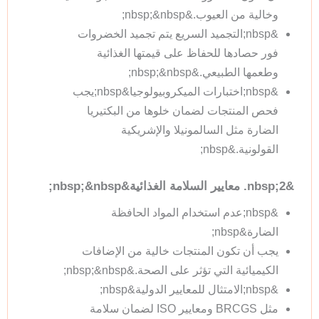
وخالية من العيوب.&nbsp;&nbsp;
&nbsp;التجميد السريع يتم تجميد الخضروات
فور حصادها للحفاظ على قيمتها الغذائية
وطعمها الطبيعي.&nbsp;&nbsp;
&nbsp;اختبارات الميكروبيولوجيا&nbsp;يجب
فحص المنتجات لضمان خلوها من البكتيريا
الضارة مثل السالمونيلا والإشريكية
القولونية.&nbsp;
&nbsp;2. معايير السلامة الغذائية&nbsp;&nbsp;
&nbsp;عدم استخدام المواد الحافظة
الضارة&nbsp;
يجب أن تكون المنتجات خالية من الإضافات
الكيميائية التي تؤثر على الصحة.&nbsp;&nbsp;
&nbsp;الامتثال للمعايير الدولية&nbsp;
مثل BRCGS ومعايير ISO لضمان سلامة