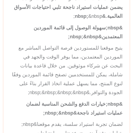
يضمن عمليات استيراد ناجحة تلبي احتياجات الأسواق
العالمية.&nbsp;
&nbsp;
&nbsp;سهولة الوصول إلى قائمة الموردين
المعتمدين&nbsp;&nbsp;
يتيح موقعنا للمستوردين فرصة التواصل المباشر مع
الموردين المعتمدين، مما يوفر الوقت والجهد في
البحث عن شركاء موثوقين. من خلال قاعدة بيانات
شاملة، يمكن للمستخدمين تصفح قائمة الموردين وفقًا
لنوع المنتج، مما يسهل عملية اتخاذ القرار بناءً على
الجودة والتوافر.&nbsp;&nbsp;&nbsp;&nbsp;
&nbsp;خيارات الدفع والشحن المناسبة لضمان
عمليات استيراد ناجحة&nbsp;&nbsp;
لضمان تجربة استيراد سلسة، يقدم موقعنا&nbsp;