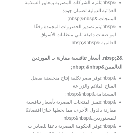
&nbsp;تلتزم الشركات المصرية بمعايير السلامة
الغذائية الدولية لضمان جودة
المنتجات.&nbsp;&nbsp;
&nbsp;يتم تصدير الخضروات المجمدة وفقًا
لمواصفات دقيقة تلبي متطلبات الأسواق
العالمية.&nbsp;&nbsp;
&nbsp;2. أسعار تنافسية مقارنة بـ الموردين
العالميين&nbsp;&nbsp;
&nbsp;توفر مصر تكلفة إنتاج منخفضة بفضل
المناخ الملائم والزراعة
المستدامة.&nbsp;&nbsp;
&nbsp;تتميز المنتجات المصرية بأسعار تنافسية
مقارنة بالدول الأخرى، مما يجعلها خيارًا اقتصاديًا
للمستوردين.&nbsp;&nbsp;
&nbsp;توفر الحكومة المصرية دعمًا للصادرات