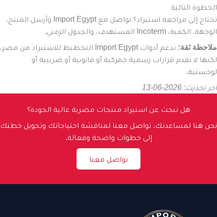
الخطوة التالية
تحتاج إلى مراجعة استيراد؟ تواصل مع Import Egypt وأرسل المنتج،
الوجهة، الكمية، Incoterm المستهدف، والجدول الزمني.
ملاحظة ثقة:
تدعم أدوات Import Egypt التخطيط للاستيراد من مصر،
لكنها لا تقدم قرارات رسمية جمركية أو قانونية أو ضريبية أو
لوجستية.
آخر تحديث: 2026-06-13
هل تبحث عن استيراد منتجات مصرية عالية الجودة؟
نحن هنا لمساعدتك. تواصل معنا لمناقشة احتياجاتك وتحويل خطتك
إلى خطوات واضحة وفعالة.
تواصل معنا