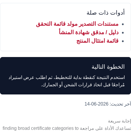
أدوات ذات صلة
مستندات التصدير مولد قائمة التحقق
دليل / مدقق شهادة المنشأ
قائمة امتثال المنتج
الخطوة التالية
استخدم النتيجة كنقطة بداية للتخطيط، ثم اطلب عرض استيراد
مُراجعًا قبل اتخاذ قرارات الشحن أو الجمارك.
آخر تحديث: 2026-06-14
إجابة سريعة
تساعدك الأداة على مراجعة finding broad certificate categories to