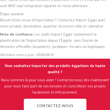
Non. Aucun envoi opérationnel ni paiement n’est effectué par cet
outil MVP sauf intégration séparée et revue ultérieure.
Étape suivante
Besoin d’une revue d’importation ? Contactez Import Egypt avec
votre produit, destination, quantité, Incoterm cible et calendrier.
Note de confiance:
Les outils Import Egypt soutiennent la
planification de l’importation depuis l’Égypte, sans fournir de
décisions officielles douanières, juridiques, fiscales ou logistiques.
Dernière mise à jour: 2026-06-13
Vous souhaitez importer des produits égyptiens de haute
qualité ?
Nous sommes là pour vous aider ! Contactez-nous dès maintenant
pour nous faire part de vos besoins et concrétiser vos projets
facilement et efficacement.
CONTACTEZ-NOUS