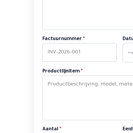
Factuurnummer
*
Dat
Productlijnitem
*
Aantal
*
Eenh