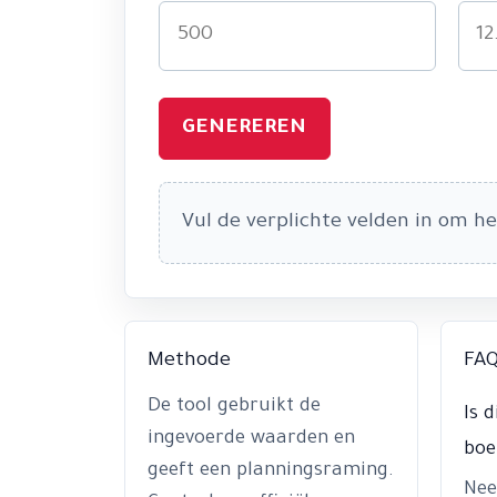
GENEREREN
Vul de verplichte velden in om he
Methode
FA
De tool gebruikt de
Is d
ingevoerde waarden en
boe
geeft een planningsraming.
Nee