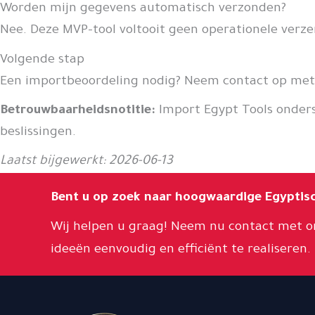
Worden mijn gegevens automatisch verzonden?
Nee. Deze MVP-tool voltooit geen operationele verze
Volgende stap
Een importbeoordeling nodig? Neem contact op met
Betrouwbaarheidsnotitie:
Import Egypt Tools onderst
beslissingen.
Laatst bijgewerkt: 2026-06-13
Bent u op zoek naar hoogwaardige Egyptis
Wij helpen u graag! Neem nu contact met 
ideeën eenvoudig en efficiënt te realiseren.