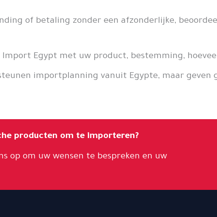
nding of betaling zonder een afzonderlijke, beoordee
 Import Egypt met uw product, bestemming, hoeveel
eunen importplanning vanuit Egypte, maar geven geen 
che producten om te importeren?
ons op om uw wensen te bespreken en uw