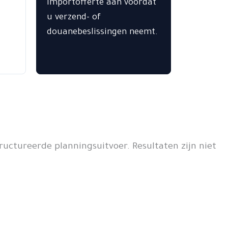
importofferte aan voordat
u verzend- of
douanebeslissingen neemt.
uctureerde planningsuitvoer. Resultaten zijn niet