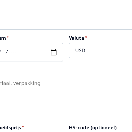
um
*
Valuta
*
eidsprijs
*
HS-code (optioneel)