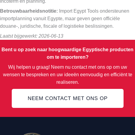
Incoterm en planning.
Betrouwbaarheidsnotitie:
Import Egypt Tools ondersteunen
importplanning vanuit Egypte, maar geven geen officiële
douane-, juridische, fiscale of logistieke beslissingen.
Laatst bijgewerkt: 2026-06-13
Bent u op zoek naar hoogwaardige Egyptische producten
om te importeren?
Wij helpen u graag! Neem nu contact met ons op om uw
wensen te bespreken en uw ideeën eenvoudig en efficiënt te
realiseren.
NEEM CONTACT MET ONS OP