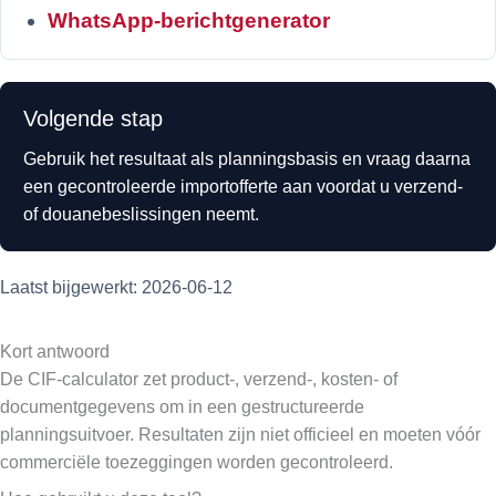
WhatsApp-berichtgenerator
Volgende stap
Gebruik het resultaat als planningsbasis en vraag daarna
een gecontroleerde importofferte aan voordat u verzend-
of douanebeslissingen neemt.
Laatst bijgewerkt: 2026-06-12
Kort antwoord
De CIF-calculator zet product-, verzend-, kosten- of
documentgegevens om in een gestructureerde
planningsuitvoer. Resultaten zijn niet officieel en moeten vóór
commerciële toezeggingen worden gecontroleerd.