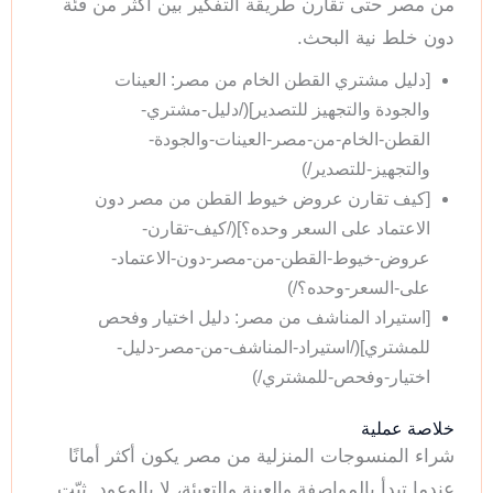
من مصر حتى تقارن طريقة التفكير بين أكثر من فئة
دون خلط نية البحث.
[دليل مشتري القطن الخام من مصر: العينات
والجودة والتجهيز للتصدير](/دليل-مشتري-
القطن-الخام-من-مصر-العينات-والجودة-
والتجهيز-للتصدير/)
[كيف تقارن عروض خيوط القطن من مصر دون
الاعتماد على السعر وحده؟](/كيف-تقارن-
عروض-خيوط-القطن-من-مصر-دون-الاعتماد-
على-السعر-وحده؟/)
[استيراد المناشف من مصر: دليل اختيار وفحص
للمشتري](/استيراد-المناشف-من-مصر-دليل-
اختيار-وفحص-للمشتري/)
خلاصة عملية
شراء المنسوجات المنزلية من مصر يكون أكثر أمانًا
عندما تبدأ بالمواصفة والعينة والتعبئة، لا بالوعود. ثبّت