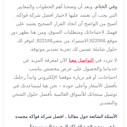
وفي الختام
، وبعد أن وضحنا أهم الخطوات والمعايير
التي يجب أن تعتمد عليها لاختيار افضل شركة فواكه،
أصبح من الواضح أن اتخاذ القرار الصحيح يعتمد على
فهمك لاحتياجاتك ومتطلبات السوق، ومن هنا يظهر دور
موقع &#8220;الاستيراد من مصر&#8221; لتوفر لك
حلول شاملة تضمن لك تجربة تصدير موثوقة.
لا تتردد في
التواصل معنا
الآن لمعرفة المزيد عن
خدماتنا والحصول على عرض مخصص يناسب
احتياجات، أو قم بزيارة موقعنا الإلكتروني وابدأ رحلتك
بأفضل الأسعار وأعلى جودة – نحن هنا لمساعدتك في
توصيل منتجاتك للأسواق العالمية بأفضل حلول الشحن
والتصدير.
الأسئلة الشائعة حول مقالنا .. افضل شركة فواكه مجمده
ما هي مدة صلاحية الفواكه المجمدة المستوردة؟